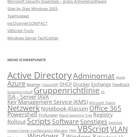
Microsoft Security Essentials – gratis Antivirensoftware
Step by Step Windows 2003
Teamviewer
tecChannel COMPACT
VBScript-Tools
Windows Server TechCenter
MEINE SCHWERPUNKTE
Active Directory
Adminomat
Apple
Azure
DHCP
Drucker
Exchange
Beamer
Feedback
ClassicASP
Gruppenrichtlinie
GreenhornStuff
IIS
ISA - Server
JAVA
Key Management Service (KMS)
Microsoft Teams
Netzwerk
Office 365
Notebook-Klassen
Powershell
Registry
Prüfungen
Rapid Spanning Tree
Scripts
Software
Sonstiges
Rollout
Switches
VBScript
VLAN
system Center Configuration Manager
TMG
Windows 7
Windows 8
Windows 10